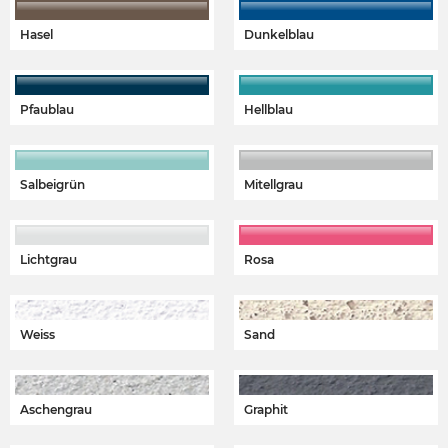
Hasel
Dunkelblau
Pfaublau
Hellblau
Salbeigrün
Mitellgrau
Lichtgrau
Rosa
Weiss
Sand
Aschengrau
Graphit