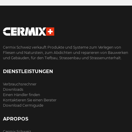
Cermix Schweiz verkauft Produkte und Systeme zum Verlegen von
Fliesen und Naturstein, zum Abdichten und reparieren von Bauwerken
und Gebäuden, für den Tiefbau, Strassenbau und Strassenunterhalt.
DIENSTLEISTUNGEN
Verbrauchsrechner
Downloads
Einen Händler finden
Kontaktieren Sie einen Berater
Download Cermiguide
APROPOS
Cermix Schweiz