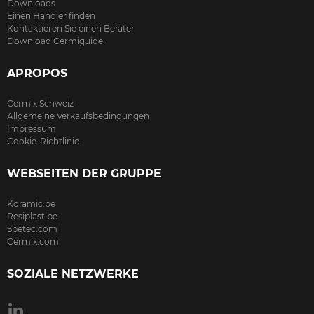
Downloads
Einen Händler finden
Kontaktieren Sie einen Berater
Download Cermiguide
APROPOS
Cermix Schweiz
Allgemeine Verkaufsbedingungen
Impressum
Cookie-Richtlinie
WEBSEITEN DER GRUPPE
Koramic.be
Resiplast.be
Spetec.com
Cermix.com
SOZIALE NETZWERKE