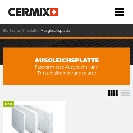
Startseite
|
Produkt
|
Ausgleichsplatte
AUSGLEICHSPLATTE
Faserarmierte Ausgleichs- und
Trittschallminderungsplatte
Neu