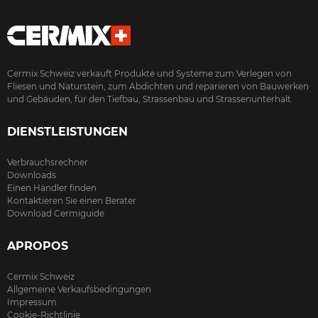
Cermix Schweiz verkauft Produkte und Systeme zum Verlegen von
Fliesen und Naturstein, zum Abdichten und reparieren von Bauwerken
und Gebäuden, für den Tiefbau, Strassenbau und Strassenunterhalt.
DIENSTLEISTUNGEN
Verbrauchsrechner
Downloads
Einen Händler finden
Kontaktieren Sie einen Berater
Download Cermiguide
APROPOS
Cermix Schweiz
Allgemeine Verkaufsbedingungen
Impressum
Cookie-Richtlinie