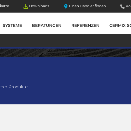
karte
Downloads
Einen Händler finden
Ko
SYSTEME
BERATUNGEN
REFERENZEN
CERMIX S
N
erer Produkte