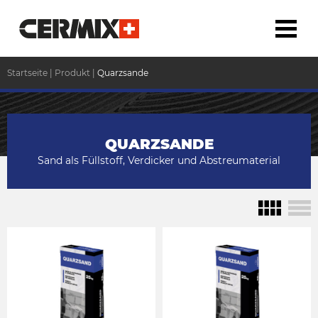
Startseite
|
Produkt
|
Quarzsande
QUARZSANDE
Sand als Füllstoff, Verdicker und Abstreumaterial