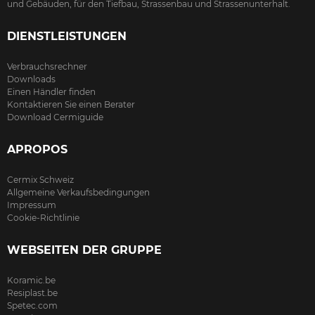
und Gebäuden, für den Tiefbau, Strassenbau und Strassenunterhalt.
DIENSTLEISTUNGEN
Verbrauchsrechner
Downloads
Einen Händler finden
Kontaktieren Sie einen Berater
Download Cermiguide
APROPOS
Cermix Schweiz
Allgemeine Verkaufsbedingungen
Impressum
Cookie-Richtlinie
WEBSEITEN DER GRUPPE
Koramic.be
Resiplast.be
Spetec.com