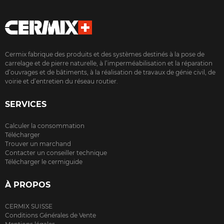
Cermix fabrique des produits et des systèmes destinés à la pose de
carrelage et de pierre naturelle, à l’imperméabilisation et la réparation
d’ouvrages et de bâtiments, à la réalisation de travaux de génie civil, de
voirie et d’entretien du réseau routier.
SERVICES
Calculer la consommation
Télécharger
Trouver un marchand
Contacter un conseiller technique
Télécharger le cermiguide
À PROPOS
CERMIX SUISSE
Conditions Générales de Vente