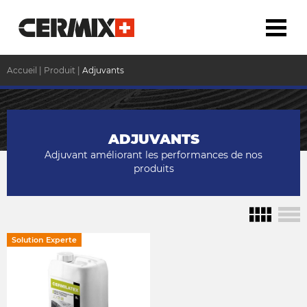
Accueil
|
Produit
|
Adjuvants
ADJUVANTS
Adjuvant améliorant les performances de nos
produits
Solution Experte