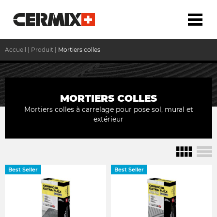
Accueil
|
Produit
|
Mortiers colles
MORTIERS COLLES
Mortiers colles à carrelage pour pose sol, mural et
extérieur
Best Seller
Best Seller