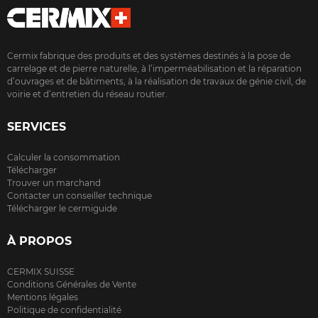
Cermix fabrique des produits et des systèmes destinés à la pose de
carrelage et de pierre naturelle, à l’imperméabilisation et la réparation
d’ouvrages et de bâtiments, à la réalisation de travaux de génie civil, de
voirie et d’entretien du réseau routier.
SERVICES
Calculer la consommation
Télécharger
Trouver un marchand
Contacter un conseiller technique
Télécharger le cermiguide
À PROPOS
CERMIX SUISSE
Conditions Générales de Vente
Mentions légales
Politique de confidentialité