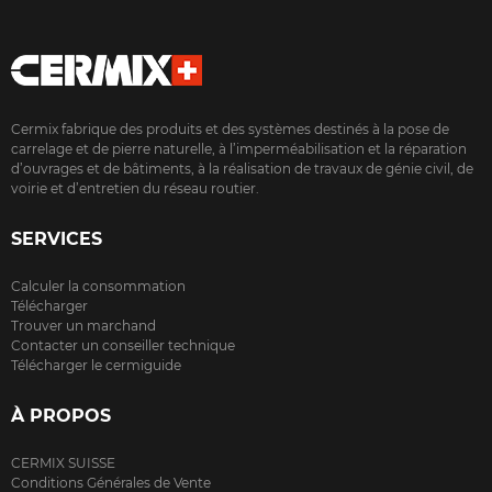
Cermix fabrique des produits et des systèmes destinés à la pose de
carrelage et de pierre naturelle, à l’imperméabilisation et la réparation
d’ouvrages et de bâtiments, à la réalisation de travaux de génie civil, de
voirie et d’entretien du réseau routier.
SERVICES
Calculer la consommation
Télécharger
Trouver un marchand
Contacter un conseiller technique
Télécharger le cermiguide
À PROPOS
CERMIX SUISSE
Conditions Générales de Vente