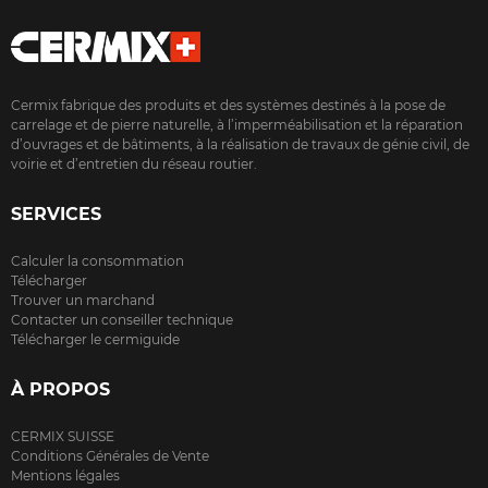
Cermix fabrique des produits et des systèmes destinés à la pose de
carrelage et de pierre naturelle, à l’imperméabilisation et la réparation
d’ouvrages et de bâtiments, à la réalisation de travaux de génie civil, de
voirie et d’entretien du réseau routier.
SERVICES
Calculer la consommation
Télécharger
Trouver un marchand
Contacter un conseiller technique
Télécharger le cermiguide
À PROPOS
CERMIX SUISSE
Conditions Générales de Vente
Mentions légales