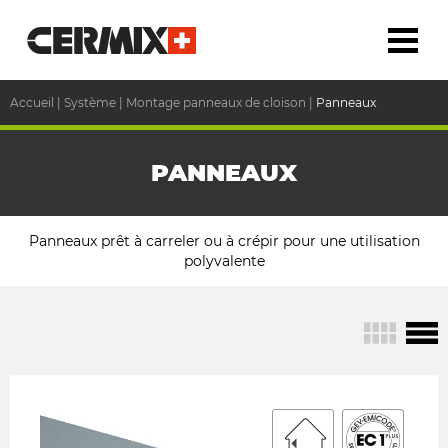
Accueil
|
Système
|
Montage panneaux de cloison
|
Panneaux
PANNEAUX
Panneaux prêt à carreler ou à crépir pour une utilisation
polyvalente