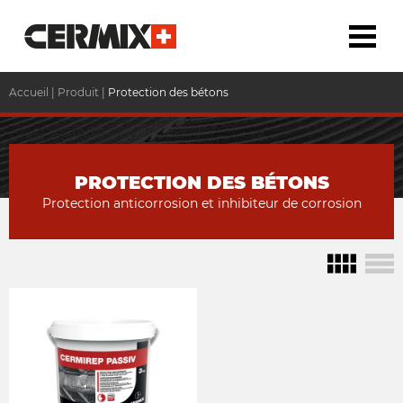
Accueil
|
Produit
|
Protection des bétons
PROTECTION DES BÉTONS
Protection anticorrosion et inhibiteur de corrosion