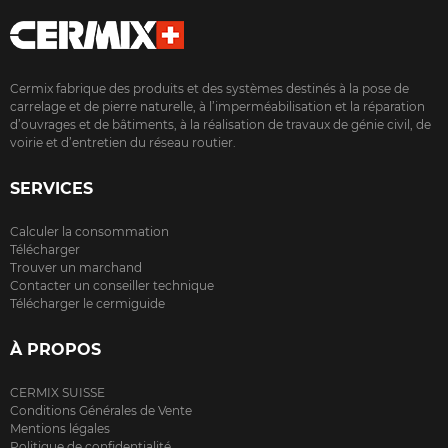
Cermix fabrique des produits et des systèmes destinés à la pose de
carrelage et de pierre naturelle, à l’imperméabilisation et la réparation
d’ouvrages et de bâtiments, à la réalisation de travaux de génie civil, de
voirie et d’entretien du réseau routier.
SERVICES
Calculer la consommation
Télécharger
Trouver un marchand
Contacter un conseiller technique
Télécharger le cermiguide
À PROPOS
CERMIX SUISSE
Conditions Générales de Vente
Mentions légales
Politique de confidentialité