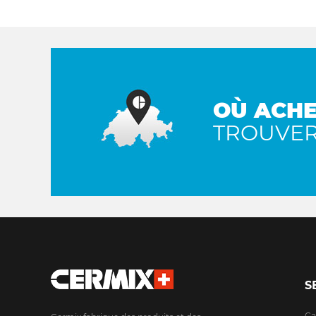
OÙ ACHE
TROUVE
S
Ca