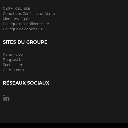
CERMIX SUISSE
Conditions Générales de Vente
Mentions légales
Politique de confidentialité
Politique de cookies (UE)
SITES DU GROUPE
Koramic.be
Resiplast.be
Spetec.com
Cermix.com
RÉSEAUX SOCIAUX