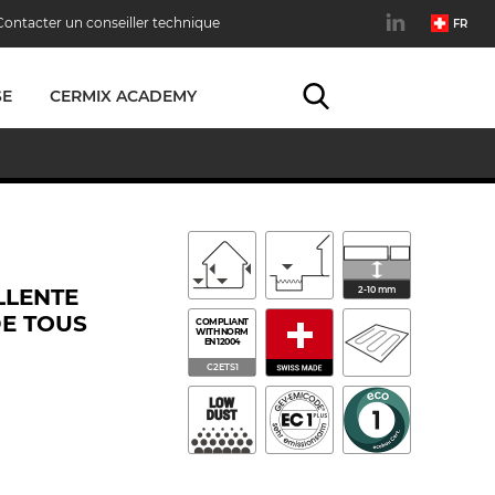
Contacter un conseiller technique
FR
SE
CERMIX ACADEMY
LLENTE
2-10 mm
DE TOUS
COMPLIANT
WITH NORM
EN 12004
C2ETS1