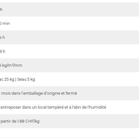
h
0
min
4
h
8
h
.6
kg/m²/mm
ac 25 kg | Seau 5 kg
2 mois dans l’emballage d’origine et fermé
 entreposer dans un local tempéré et à l'abri de l'humidité
 partir de 1.88
CHF/kg