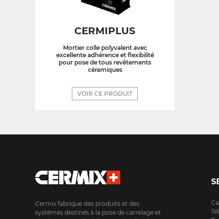
CERMIPLUS
Mortier colle polyvalent avec
excellente adhérence et flexibilité
pour pose de tous revêtements
céramiques
VOIR CE PRODUIT
S
Ca
Cermix fabrique des produits et des
Té
systèmes destinés à la pose de carrelage et