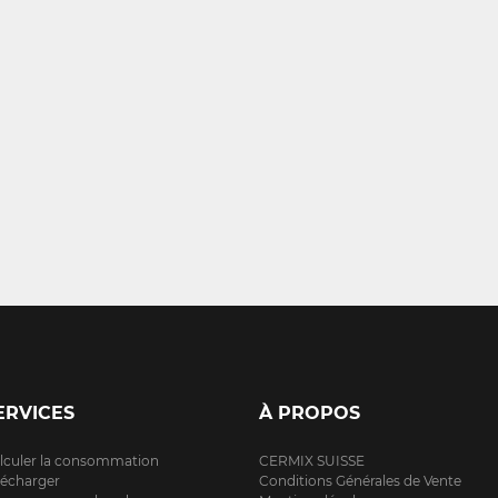
ERVICES
À PROPOS
lculer la consommation
CERMIX SUISSE
lécharger
Conditions Générales de Vente