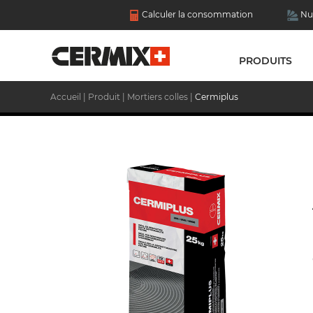
Calculer la consommation
Nu
PRODUITS
Accueil
|
Produit
|
Mortiers colles
|
Cermiplus