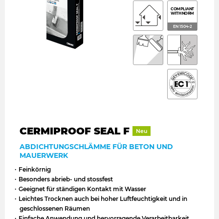
COMPLIANT
WITH NORM
EN 1504-2
CERMIPROOF SEAL F
Neu
ABDICHTUNGSCHLÄMME FÜR BETON UND
MAUERWERK
Feinkörnig
Besonders abrieb- und stossfest
Geeignet für ständigen Kontakt mit Wasser
Leichtes Trocknen auch bei hoher Luftfeuchtigkeit und in
geschlossenen Räumen
Einfache Anwendung und hervorragende Verarbeitbarkeit