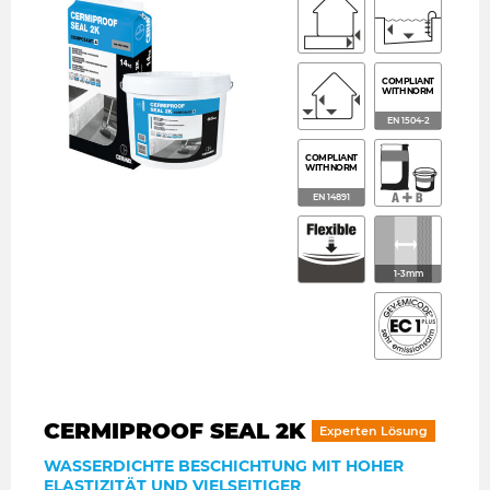
COMPLIANT
WITH NORM
EN 1504-2
COMPLIANT
WITH NORM
EN 14891
1-3mm
CERMIPROOF SEAL 2K
Experten Lösung
WASSERDICHTE BESCHICHTUNG MIT HOHER
ELASTIZITÄT UND VIELSEITIGER