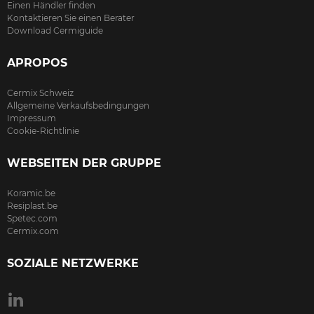
Einen Händler finden
Kontaktieren Sie einen Berater
Download Cermiguide
APROPOS
Cermix Schweiz
Allgemeine Verkaufsbedingungen
Impressum
Cookie-Richtlinie
WEBSEITEN DER GRUPPE
Koramic.be
Resiplast.be
Spetec.com
Cermix.com
SOZIALE NETZWERKE