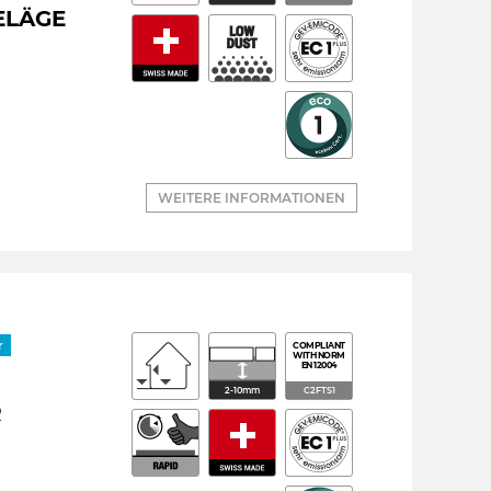
ELÄGE
WEITERE INFORMATIONEN
r
COMPLIANT
WITH NORM
EN 12004
2-10mm
C2FTS1
R