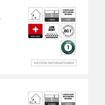
COMPLIANT
WITH NORM
EN 12004
R
≤ 8mm
C2ET
WEITERE INFORMATIONEN
COMPLIANT
WITH NORM
EN 12004
2-10mm
C2ETS1