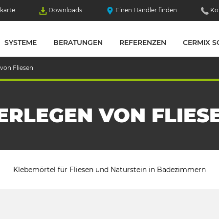
karte
Downloads
Einen Händler finden
Ko
SYSTEME
BERATUNGEN
REFERENZEN
CERMIX S
 von Fliesen
ERLEGEN VON FLIES
Klebemörtel für Fliesen und Naturstein in Badezimmern