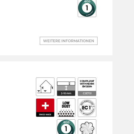
WEITERE INFORMATIONEN
COMPLIANT
WITH NORM
EN 12004
2-10 mm
C2ETS1