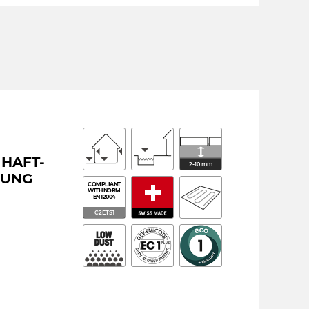
 HAFT-
2-10 mm
GUNG
COMPLIANT
WITH NORM
EN 12004
C2ETS1