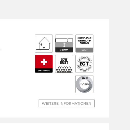
COMPLIANT
WITH NORM
EN 12004
R
≤ 8mm
C2ET
WEITERE INFORMATIONEN