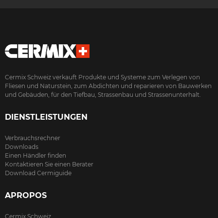
Cermix Schweiz verkauft Produkte und Systeme zum Verlegen von
Fliesen und Naturstein, zum Abdichten und reparieren von Bauwerken
und Gebäuden, für den Tiefbau, Strassenbau und Strassenunterhalt.
DIENSTLEISTUNGEN
Verbrauchsrechner
Downloads
Einen Händler finden
Kontaktieren Sie einen Berater
Download Cermiguide
APROPOS
Cermix Schweiz