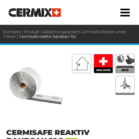
Startseite
|
Produkt
|
Abdichtungssystem Cermisafe Reaktiv unter
Fliesen
|
Cermisafe reaktiv bandsan-10c
CERMISAFE REAKTIV