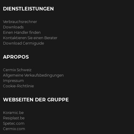
DIENSTLEISTUNGEN
Verbrauchsrechner
Downloads
Einen Händler finden
Kontaktieren Sie einen Berater
Download Cermiguide
APROPOS
Cermix Schweiz
Allgemeine Verkaufsbedingungen
Impressum
Cookie-Richtlinie
WEBSEITEN DER GRUPPE
Koramic.be
Resiplast.be
Spetec.com
Cermix.com