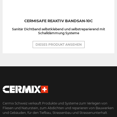
CERMISAFE REAKTIV BANDSAN-10C
Sanitär Dichtband selbstklebend und selbstreparierend mit
Schalldämmung Systeme
DIESES PRODUKT ANSEHEN
Cermix Schweiz verkauft Produkte und Systeme zum Verlegen von
Fliesen und Naturstein, zum Abdichten und reparieren von Bauwerken
und Gebäuden, für den Tiefbau, Strassenbau und Strassenunterhalt.