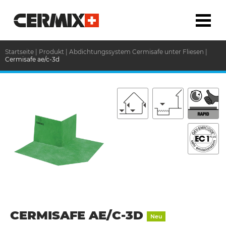
Startseite
|
Produkt
|
Abdichtungssystem Cermisafe unter Fliesen
|
Cermisafe ae/c-3d
CERMISAFE AE/C-3D
Neu