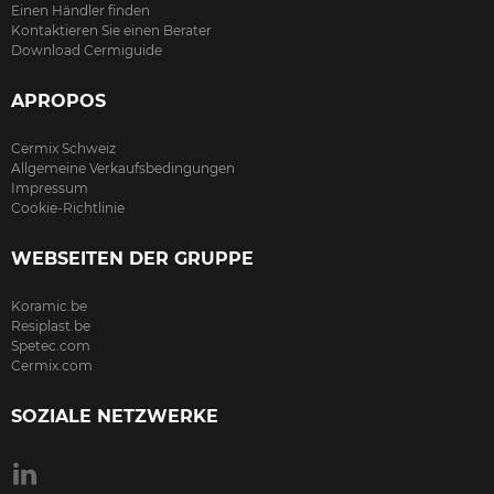
Einen Händler finden
Kontaktieren Sie einen Berater
Download Cermiguide
APROPOS
Cermix Schweiz
Allgemeine Verkaufsbedingungen
Impressum
Cookie-Richtlinie
WEBSEITEN DER GRUPPE
Koramic.be
Resiplast.be
Spetec.com
Cermix.com
SOZIALE NETZWERKE