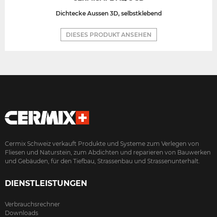
Dichtecke Aussen 3D, selbstklebend
DIESES PRODUKT ANSEHEN
Cermix Schweiz verkauft Produkte und Systeme zum Verlegen von
Fliesen und Naturstein, zum Abdichten und reparieren von Bauwerken
und Gebäuden, für den Tiefbau, Strassenbau und Strassenunterhalt.
DIENSTLEISTUNGEN
Verbrauchsrechner
Downloads