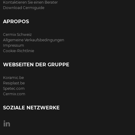
Kontaktieren Sie einen Berater
Download Cermiguide
APROPOS
Cermix Schweiz
Allgemeine Verkaufsbedingungen
Impressum
Cookie-Richtlinie
WEBSEITEN DER GRUPPE
Koramic.be
Resiplast.be
Spetec.com
Cermix.com
SOZIALE NETZWERKE