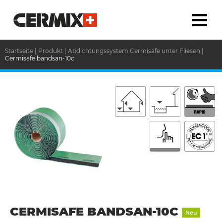
Startseite
|
Produkt
|
Abdichtungssystem Cermisafe unter Fliesen
|
Cermisafe bandsan-10c
CERMISAFE BANDSAN-10C
Neu