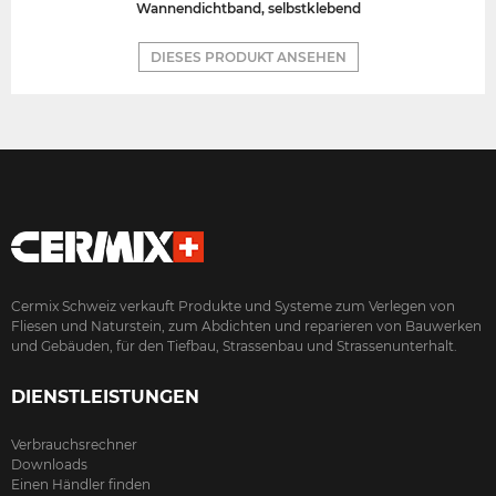
Wannendichtband, selbstklebend
DIESES PRODUKT ANSEHEN
Cermix Schweiz verkauft Produkte und Systeme zum Verlegen von
Fliesen und Naturstein, zum Abdichten und reparieren von Bauwerken
und Gebäuden, für den Tiefbau, Strassenbau und Strassenunterhalt.
DIENSTLEISTUNGEN
Verbrauchsrechner
Downloads
Einen Händler finden