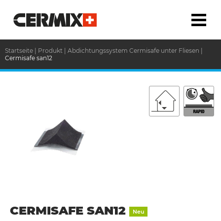
Startseite
|
Produkt
|
Abdichtungssystem Cermisafe unter Fliesen
|
Cermisafe san12
CERMISAFE SAN12
Neu