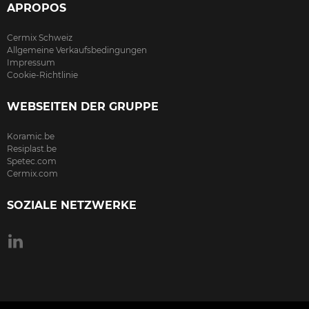
APROPOS
Cermix Schweiz
Allgemeine Verkaufsbedingungen
Impressum
Cookie-Richtlinie
WEBSEITEN DER GRUPPE
Koramic.be
Resiplast.be
Spetec.com
Cermix.com
SOZIALE NETZWERKE