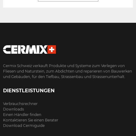
Cermix Schweiz verkauft Produkte und Systeme zum Verlegen von
Fliesen und Naturstein, zum Abdichten und reparieren von Bauwerken
und Gebäuden, für den Tiefbau, Strassenbau und Strassenunterhalt.
DIENSTLEISTUNGEN
Verbrauchsrechner
Downloads
Einen Händler finden
Kontaktieren Sie einen Berater
Download Cermiguide