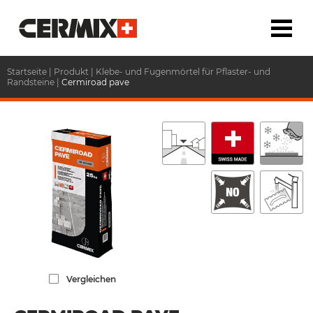
Startseite
|
Produkt
|
Klebe- und Fugenmörtel für Pflaster- und
Randsteine
|
Cermiroad pave
Vergleichen