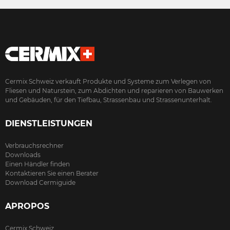
Cermix Schweiz verkauft Produkte und Systeme zum Verlegen von
Fliesen und Naturstein, zum Abdichten und reparieren von Bauwerken
und Gebäuden, für den Tiefbau, Strassenbau und Strassenunterhalt.
DIENSTLEISTUNGEN
Verbrauchsrechner
Downloads
Einen Händler finden
Kontaktieren Sie einen Berater
Download Cermiguide
APROPOS
Cermix Schweiz