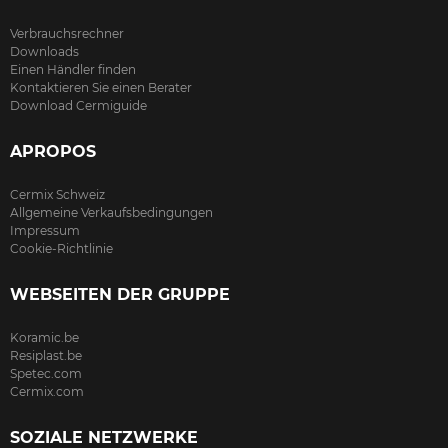
Verbrauchsrechner
Downloads
Einen Händler finden
Kontaktieren Sie einen Berater
Download Cermiguide
APROPOS
Cermix Schweiz
Allgemeine Verkaufsbedingungen
Impressum
Cookie-Richtlinie
WEBSEITEN DER GRUPPE
Koramic.be
Resiplast.be
Spetec.com
Cermix.com
SOZIALE NETZWERKE