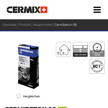
Startseite
|
Produkt
|
Mauermörtel
|
Cermibeton 08
20 kg / cm
Min. 35 mm
Dicke
Vergleichen