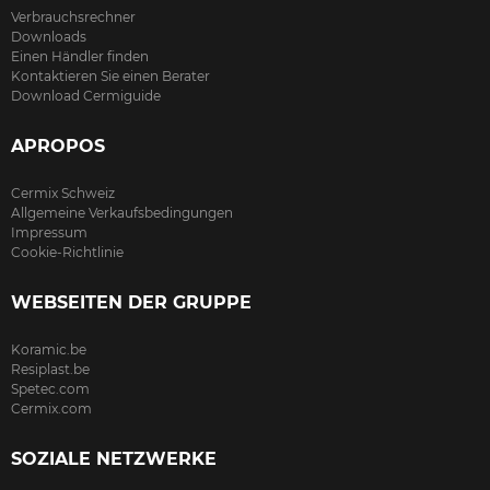
Verbrauchsrechner
Downloads
Einen Händler finden
Kontaktieren Sie einen Berater
Download Cermiguide
APROPOS
Cermix Schweiz
Allgemeine Verkaufsbedingungen
Impressum
Cookie-Richtlinie
WEBSEITEN DER GRUPPE
Koramic.be
Resiplast.be
Spetec.com
Cermix.com
SOZIALE NETZWERKE