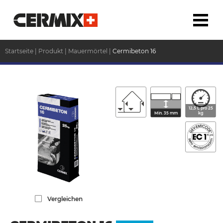
Startseite
|
Produkt
|
Mauermörtel
|
Cermibeton 16
12,5 L pro 25
Min. 35 mm
kg
Vergleichen