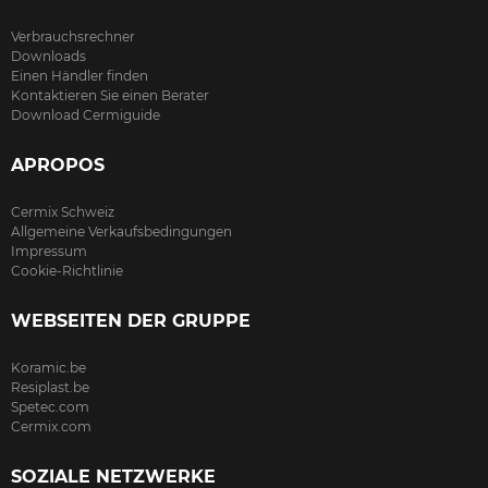
Verbrauchsrechner
Downloads
Einen Händler finden
Kontaktieren Sie einen Berater
Download Cermiguide
APROPOS
Cermix Schweiz
Allgemeine Verkaufsbedingungen
Impressum
Cookie-Richtlinie
WEBSEITEN DER GRUPPE
Koramic.be
Resiplast.be
Spetec.com
Cermix.com
SOZIALE NETZWERKE