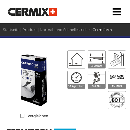
Startseite
|
Produkt
|
Normal- und Schnellestriche
|
Cermiform
3-70 mm
COMPLIANT
WITH NORM
1,7 kg/m²/mm
3-4 Std.
EN 13813
Vergleichen