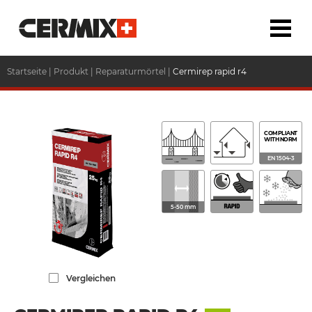
Startseite
|
Produkt
|
Reparaturmörtel
|
Cermirep rapid r4
COMPLIANT
WITH NORM
EN 1504-3
5-50 mm
Vergleichen