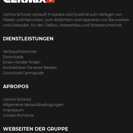
Cermix Schweiz verkauft Produkte und Systeme zum Verlegen von
Fliesen und Naturstein, zum Abdichten und reparieren von Bauwerken
und Gebäuden, für den Tiefbau, Strassenbau und Strassenunterhalt.
DIENSTLEISTUNGEN
Verbrauchsrechner
Downloads
Einen Händler finden
Kontaktieren Sie einen Berater
Download Cermiguide
APROPOS
Cermix Schweiz
Allgemeine Verkaufsbedingungen
Impressum
Cookie-Richtlinie
WEBSEITEN DER GRUPPE