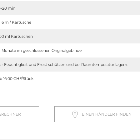
0-20
min
.16 m / Kartusche
00 ml Kartuschen
8 Monate im geschlossenen Originalgebinde
or Feuchtigkeit und Frost schützen und bei Raumtemperatur lagern.
b 16.00
CHF/Stück
SRECHNER
EINEN HÄNDLER FINDEN