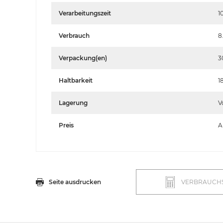
Verarbeitungszeit
1
Verbrauch
8
Verpackung(en)
3
Haltbarkeit
1
Lagerung
V
Preis
A
Seite ausdrucken
VERBRAUCH