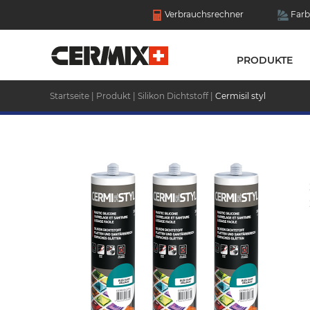
Verbrauchsrechner
Farb
PRODUKTE
Startseite
|
Produkt
|
Silikon Dichtstoff
|
Cermisil styl