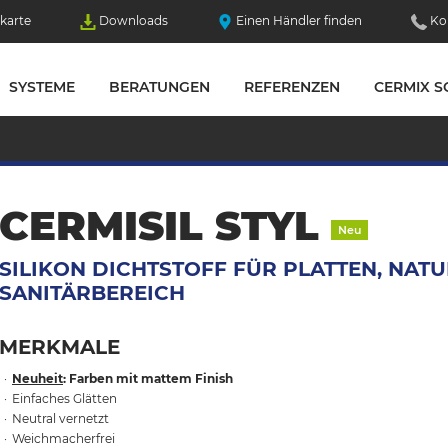
karte
Downloads
Einen Händler finden
Ko
SYSTEME
BERATUNGEN
REFERENZEN
CERMIX S
CERMISIL STYL
Neu
SILIKON DICHTSTOFF FÜR PLATTEN, NAT
SANITÄRBEREICH
MERKMALE
Neuheit
: Farben mit mattem Finish
Einfaches Glätten
Neutral vernetzt
Weichmacherfrei