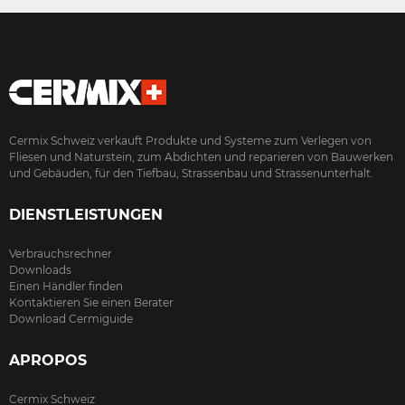
Cermix Schweiz verkauft Produkte und Systeme zum Verlegen von
Fliesen und Naturstein, zum Abdichten und reparieren von Bauwerken
und Gebäuden, für den Tiefbau, Strassenbau und Strassenunterhalt.
DIENSTLEISTUNGEN
Verbrauchsrechner
Downloads
Einen Händler finden
Kontaktieren Sie einen Berater
Download Cermiguide
APROPOS
Cermix Schweiz