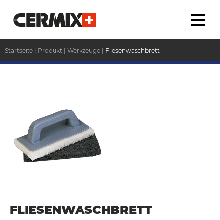
Startseite
|
Produkt
|
Werkzeuge
|
Fliesenwaschbrett
FLIESENWASCHBRETT