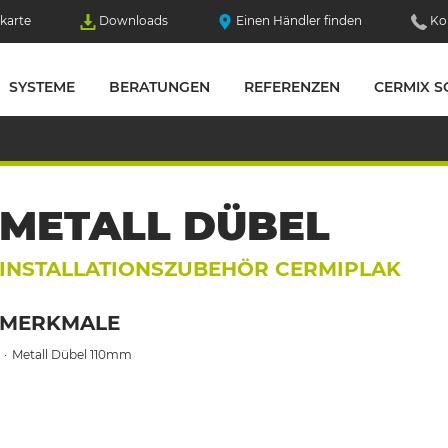
karte
Downloads
Einen Händler finden
Ko
SYSTEME
BERATUNGEN
REFERENZEN
CERMIX S
METALL DÜBEL
INSTALLATIONSZUBEHÖR CERMIPLAK
MERKMALE
Metall Dübel 110mm