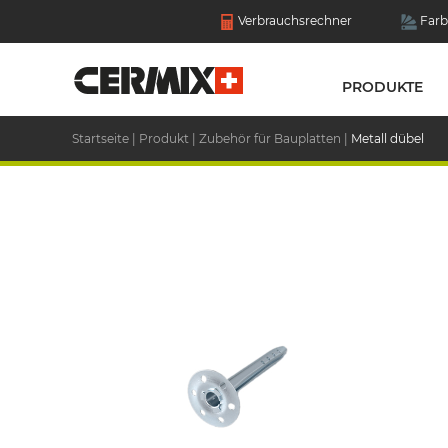
Verbrauchsrechner
Farb
PRODUKTE
Startseite
|
Produkt
|
Zubehör für Bauplatten
|
Metall dübel