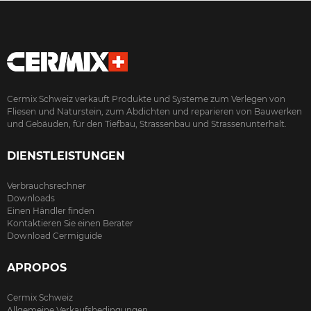
Cermix Schweiz verkauft Produkte und Systeme zum Verlegen von
Fliesen und Naturstein, zum Abdichten und reparieren von Bauwerken
und Gebäuden, für den Tiefbau, Strassenbau und Strassenunterhalt.
DIENSTLEISTUNGEN
Verbrauchsrechner
Downloads
Einen Händler finden
Kontaktieren Sie einen Berater
Download Cermiguide
APROPOS
Cermix Schweiz
Allgemeine Verkaufsbedingungen