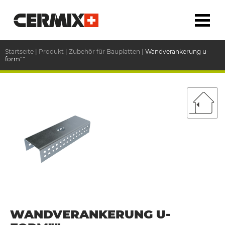
Startseite
|
Produkt
|
Zubehör für Bauplatten
|
Wandverankerung u-
form""
WANDVERANKERUNG U-