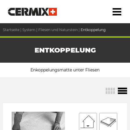
Startseite
|
System
|
Fliesen und Naturstein
|
Entkoppelung
ENTKOPPELUNG
Enkoppelungsmatte unter Fliesen