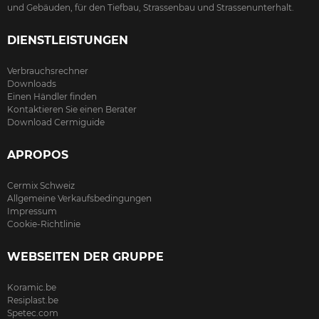
und Gebäuden, für den Tiefbau, Strassenbau und Strassenunterhalt.
DIENSTLEISTUNGEN
Verbrauchsrechner
Downloads
Einen Händler finden
Kontaktieren Sie einen Berater
Download Cermiguide
APROPOS
Cermix Schweiz
Allgemeine Verkaufsbedingungen
Impressum
Cookie-Richtlinie
WEBSEITEN DER GRUPPE
Koramic.be
Resiplast.be
Spetec.com