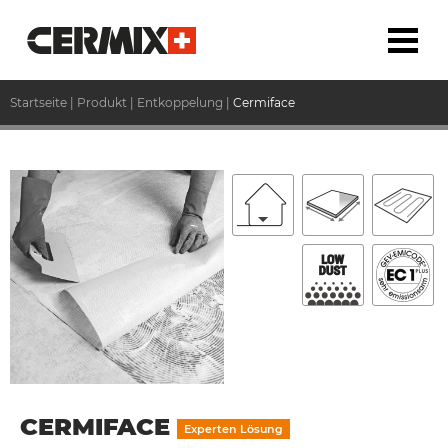
Startseite
|
Produkt
|
Entkoppelung
|
Cermiface
CERMIFACE
Experten Lösung