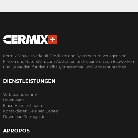
Cermix Schweiz verkauft Produkte und Systeme zum Verlegen von
Fliesen und Naturstein, zum Abdichten und reparieren von Bauwerken
und Gebäuden, für den Tiefbau, Strassenbau und Strassenunterhalt.
DIENSTLEISTUNGEN
Verbrauchsrechner
Downloads
Einen Händler finden
Kontaktieren Sie einen Berater
Download Cermiguide
APROPOS