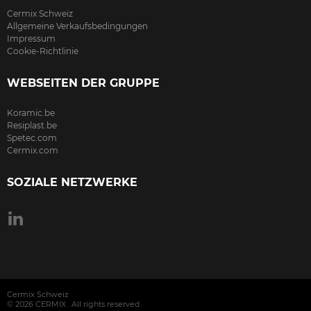
Cermix Schweiz
Allgemeine Verkaufsbedingungen
Impressum
Cookie-Richtlinie
WEBSEITEN DER GRUPPE
Koramic.be
Resiplast.be
Spetec.com
Cermix.com
SOZIALE NETZWERKE
Cermix Schweiz
© 2026 CERMIX . All rights reserved