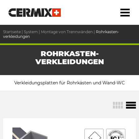
Startseite
|
System
|
Montage von Trennwänden
|
Rohrkasten-
verkleidungen
ROHRKASTEN-
VERKLEIDUNGEN
Verkleidungsplatten für Rohrkästen und Wand-WC