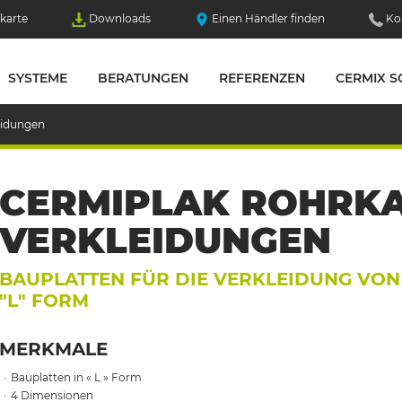
karte
Downloads
Einen Händler finden
Ko
SYSTEME
BERATUNGEN
REFERENZEN
CERMIX S
eidungen
CERMIPLAK ROHRKA
VERKLEIDUNGEN
BAUPLATTEN FÜR DIE VERKLEIDUNG VO
"L" FORM
MERKMALE
Bauplatten in « L » Form
4 Dimensionen