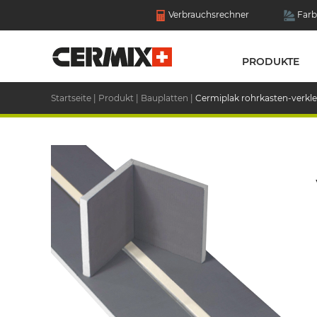
Verbrauchsrechner
Farb
PRODUKTE
Startseite
|
Produkt
|
Bauplatten
|
Cermiplak rohrkasten-verkl