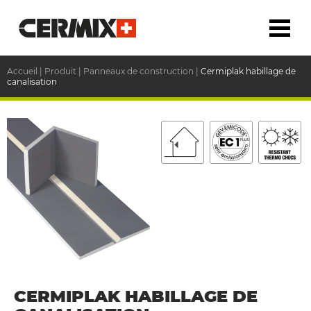
Accueil
|
Produit
|
Panneaux de construction
|
Cermiplak habillage de
canalisation
CERMIPLAK HABILLAGE DE