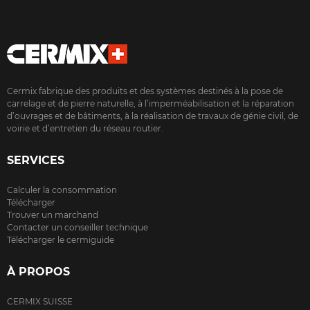
Cermix fabrique des produits et des systèmes destinés à la pose de
carrelage et de pierre naturelle, à l’imperméabilisation et la réparation
d’ouvrages et de bâtiments, à la réalisation de travaux de génie civil, de
voirie et d’entretien du réseau routier.
SERVICES
Calculer la consommation
Télécharger
Trouver un marchand
Contacter un conseiller technique
Télécharger le cermiguide
À PROPOS
CERMIX SUISSE