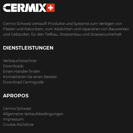
Cermix Schweiz verkauft Produkte und Systeme zum Verlegen von
Fliesen und Naturstein, zum Abdichten und reparieren von Bauwerken
und Gebäuden, für den Tiefbau, Strassenbau und Strassenunterhalt.
DIENSTLEISTUNGEN
Verbrauchsrechner
Downloads
Einen Händler finden
Kontaktieren Sie einen Berater
Download Cermiguide
APROPOS
Cermix Schweiz
Allgemeine Verkaufsbedingungen
Impressum
Cookie-Richtlinie