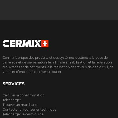
Cermix fabrique des produits et des systèmes destinés à la pose de
carrelage et de pierre naturelle, à l’imperméabilisation et la réparation
d’ouvrages et de bâtiments, à la réalisation de travaux de génie civil, de
voirie et d’entretien du réseau routier.
SERVICES
Calculer la consommation
Télécharger
Trouver un marchand
Contacter un conseiller technique
Télécharger le cermiguide