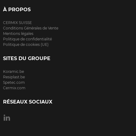
À PROPOS
CERMIX SUISSE
Conditions Générales de Vente
Mentions légales
Politique de confidentialité
Politique de cookies (UE)
SITES DU GROUPE
Koramic.be
Resiplast.be
Spetec.com
Cermix.com
RÉSEAUX SOCIAUX