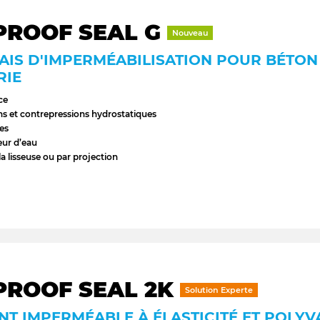
PROOF SEAL G
Nouveau
AIS D'IMPERMÉABILISATION POUR BÉTON
RIE
ce
ns et contrepressions hydrostatiques
tes
eur d’eau
 la lisseuse ou par projection
PROOF SEAL 2K
Solution Experte
T IMPERMÉABLE À ÉLASTICITÉ ET POLY