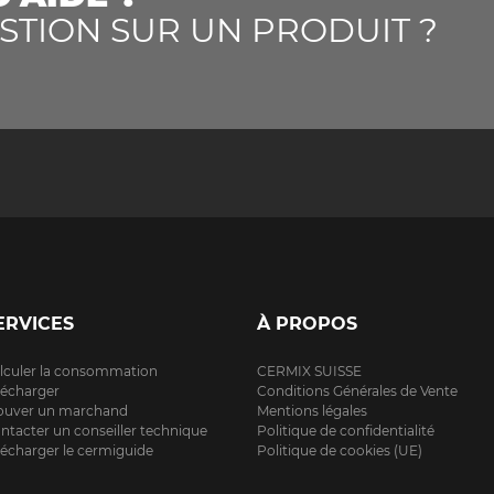
STION SUR UN PRODUIT ?
ERVICES
À PROPOS
lculer la consommation
CERMIX SUISSE
lécharger
Conditions Générales de Vente
ouver un marchand
Mentions légales
ntacter un conseiller technique
Politique de confidentialité
lécharger le cermiguide
Politique de cookies (UE)