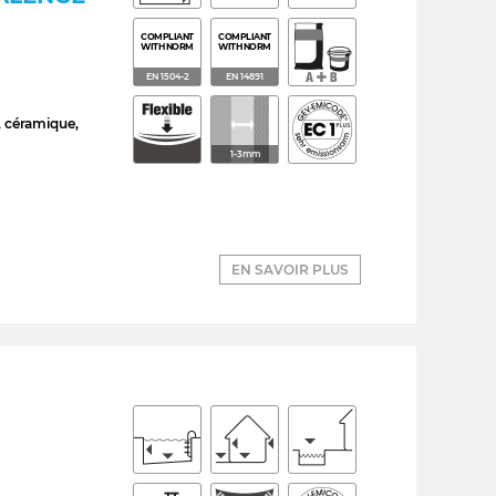
COMPLIANT
COMPLIANT
WITH NORM
WITH NORM
EN 1504-2
EN 14891
l, céramique,
1-3mm
EN SAVOIR PLUS