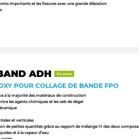
oints importants et les fissures avec une grande dilatation
s
BAND ADH
Nouveau
POXY POUR COLLAGE DE BANDE FPO
e à la majorité des matériaux de construction
ntre les agents chimiques et les sels de dégel
mécanique
tales et verticales
tion de petites quantités grâce au rapport de mélange 1:1 des deux composa
uides et à la vapeur d’eau
t rapide