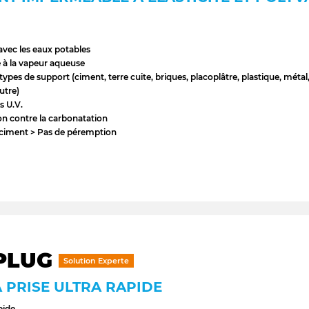
avec les eaux potables
 à la vapeur aqueuse
types de support (ciment, terre cuite, briques, placoplâtre, plastique, méta
utre)
s U.V.
on contre la carbonatation
 ciment > Pas de péremption
PLUG
Solution Experte
 PRISE ULTRA RAPIDE
pide