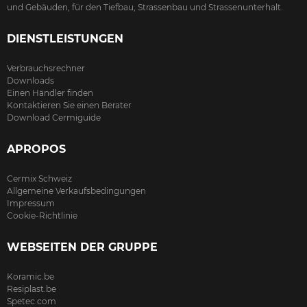
und Gebäuden, für den Tiefbau, Strassenbau und Strassenunterhalt.
DIENSTLEISTUNGEN
Verbrauchsrechner
Downloads
Einen Händler finden
Kontaktieren Sie einen Berater
Download Cermiguide
APROPOS
Cermix Schweiz
Allgemeine Verkaufsbedingungen
Impressum
Cookie-Richtlinie
WEBSEITEN DER GRUPPE
Koramic.be
Resiplast.be
Spetec.com