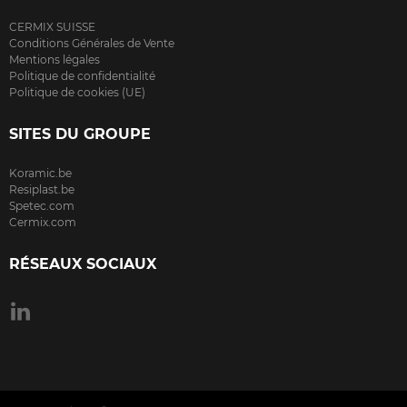
CERMIX SUISSE
Conditions Générales de Vente
Mentions légales
Politique de confidentialité
Politique de cookies (UE)
SITES DU GROUPE
Koramic.be
Resiplast.be
Spetec.com
Cermix.com
RÉSEAUX SOCIAUX