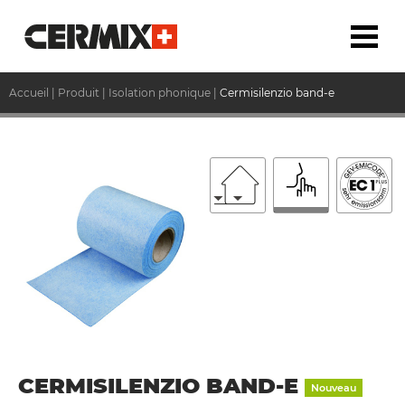
Accueil
|
Produit
|
Isolation phonique
|
Cermisilenzio band-e
CERMISILENZIO BAND-E
Nouveau