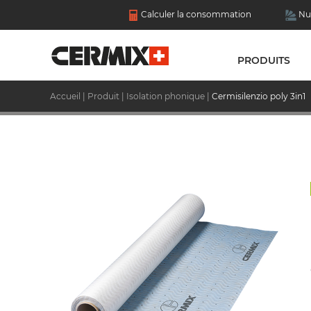
Calculer la consommation
Nu
PRODUITS
Accueil
|
Produit
|
Isolation phonique
|
Cermisilenzio poly 3in1