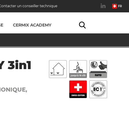
Contacter un conseiller technique
FR
SE
CERMIX ACADEMY
 3in1
jusqu'à 16 dB
HONIQUE,