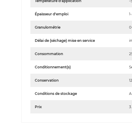
Température d'application
-
Épaisseur d'emploi
1
Granulométrie
0
Délai de (séchage) mise en service
i
Consommation
2
Conditionnement(s)
S
Conservation
1
Conditions de stockage
A
Prix
3