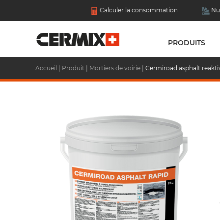
Calculer la consommation
Nu
PRODUITS
Accueil
|
Produit
|
Mortiers de voirie
|
Cermiroad asphalt reakti