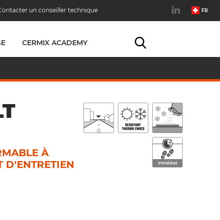
Contacter un conseiller technique
FR
SE
CERMIX ACADEMY
LT
RMABLE À
 D'ENTRETIEN
immédiat