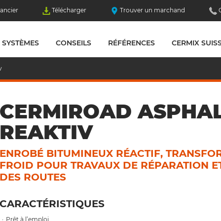
ancier
Télécharger
Trouver un marchand
SYSTÈMES
CONSEILS
RÉFÉRENCES
CERMIX SUIS
v
CERMIROAD ASPHA
REAKTIV
ENROBÉ BITUMINEUX RÉACTIF, TRANSFO
FROID POUR TRAVAUX DE RÉPARATION ET
DES ROUTES
CARACTÉRISTIQUES
Prêt à l’emploi