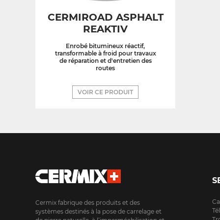
CERMIROAD ASPHALT
REAKTIV
Enrobé bitumineux réactif,
transformable à froid pour travaux
de réparation et d'entretien des
routes
VOIR CE PRODUIT
S
Ca
Cermix fabrique des produits et des
Té
systèmes destinés à la pose de carrelage et
Tr