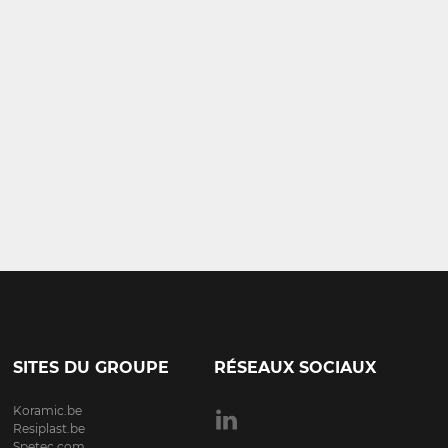
SITES DU GROUPE
RÉSEAUX SOCIAUX
Koramic.be
Resiplast.be
Spetec.com