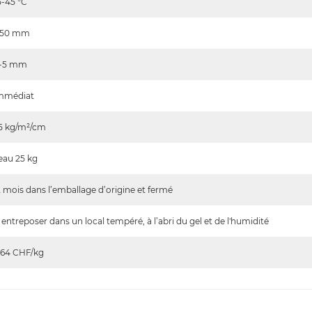
5-45
°C
-50
mm
-5
mm
mmédiat
5
kg/m²/cm
eau 25 kg
2 mois dans l’emballage d’origine et fermé
 entreposer dans un local tempéré, à l’abri du gel et de l'humidité
.64
CHF/kg