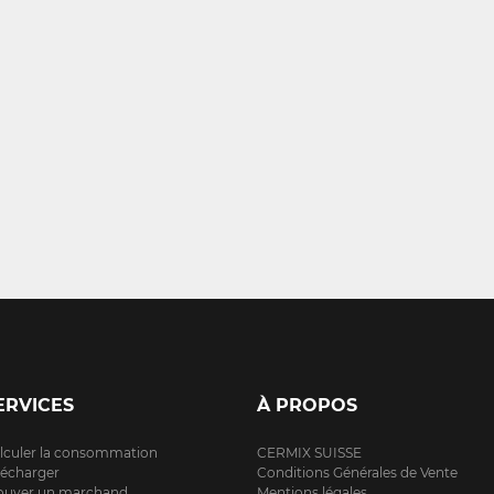
ERVICES
À PROPOS
lculer la consommation
CERMIX SUISSE
lécharger
Conditions Générales de Vente
ouver un marchand
Mentions légales