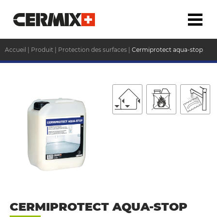
Accueil
|
Produit
|
Protection des surfaces
|
Cermiprotect aqua-stop
CERMIPROTECT AQUA-STOP