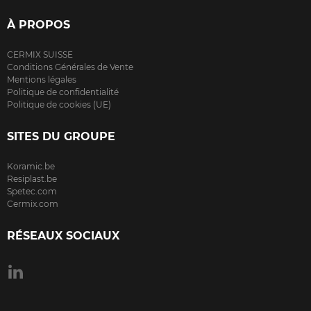
À PROPOS
CERMIX SUISSE
Conditions Générales de Vente
Mentions légales
Politique de confidentialité
Politique de cookies (UE)
SITES DU GROUPE
Koramic.be
Resiplast.be
Spetec.com
Cermix.com
RÉSEAUX SOCIAUX