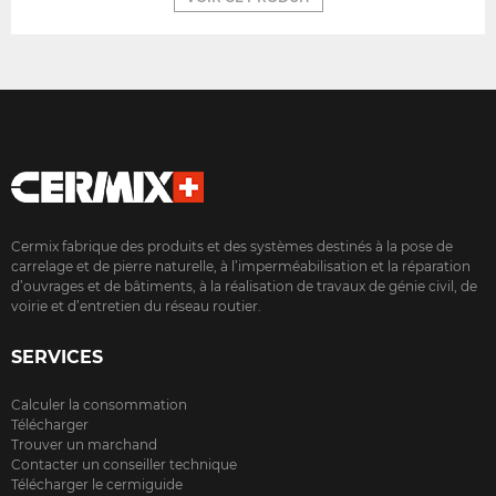
Cermix fabrique des produits et des systèmes destinés à la pose de
carrelage et de pierre naturelle, à l’imperméabilisation et la réparation
d’ouvrages et de bâtiments, à la réalisation de travaux de génie civil, de
voirie et d’entretien du réseau routier.
SERVICES
Calculer la consommation
Télécharger
Trouver un marchand
Contacter un conseiller technique
Télécharger le cermiguide