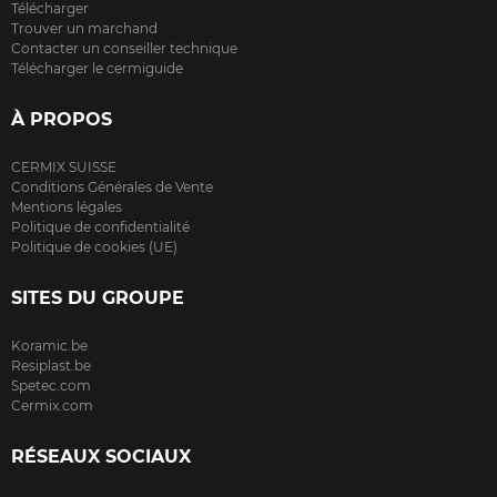
Télécharger
Trouver un marchand
Contacter un conseiller technique
Télécharger le cermiguide
À PROPOS
CERMIX SUISSE
Conditions Générales de Vente
Mentions légales
Politique de confidentialité
Politique de cookies (UE)
SITES DU GROUPE
Koramic.be
Resiplast.be
Spetec.com
Cermix.com
RÉSEAUX SOCIAUX