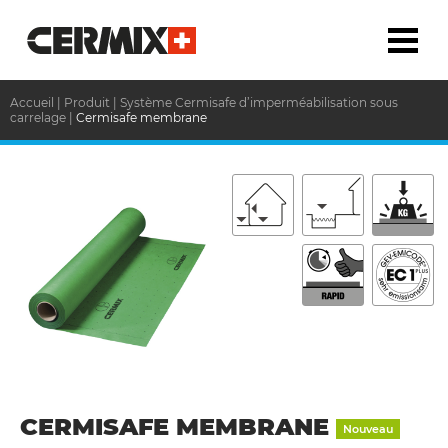
Accueil
|
Produit
|
Système Cermisafe d’imperméabilisation sous
carrelage
|
Cermisafe membrane
CERMISAFE MEMBRANE
Nouveau