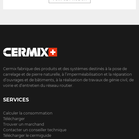
Cermix fabrique des produits et des systèmes destinés à la pose de
carrelage et de pierre naturelle, à l’imperméabilisation et la réparation
d’ouvrages et de bâtiments, à la réalisation de travaux de génie civil, de
voirie et d’entretien du réseau routier.
SERVICES
Calculer la consommation
Télécharger
Trouver un marchand
Contacter un conseiller technique
Télécharger le cermiguide