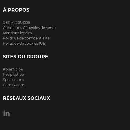
À PROPOS
CERMIX SUISSE
Conditions Générales de Vente
Mentions légales
Politique de confidentialité
Politique de cookies (UE)
SITES DU GROUPE
Koramic.be
Resiplast.be
Spetec.com
Cermix.com
RÉSEAUX SOCIAUX