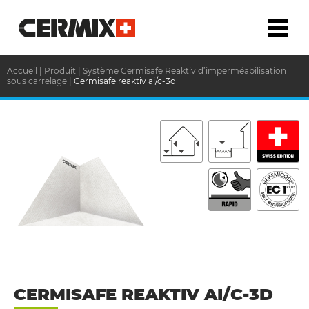
Accueil
|
Produit
|
Système Cermisafe Reaktiv d’imperméabilisation
sous carrelage
|
Cermisafe reaktiv ai/c-3d
CERMISAFE REAKTIV AI/C-3D