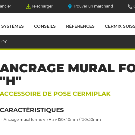
ancier
Télécharger
Trouver un marchand
SYSTÈMES
CONSEILS
RÉFÉRENCES
CERMIX SUIS
 "h"
ANCRAGE MURAL F
"H"
ACCESSOIRE DE POSE CERMIPLAK
CARACTÉRISTIQUES
Ancrage mural forme « »H » » 150x40mm / 150x50mm