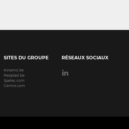
SITES DU GROUPE
RÉSEAUX SOCIAUX
Koramic.be
Resiplast.be
Spetec.com
Cermix.com