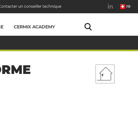
Contacter un conseiller technique
FR
SE
CERMIX ACADEMY
ORME