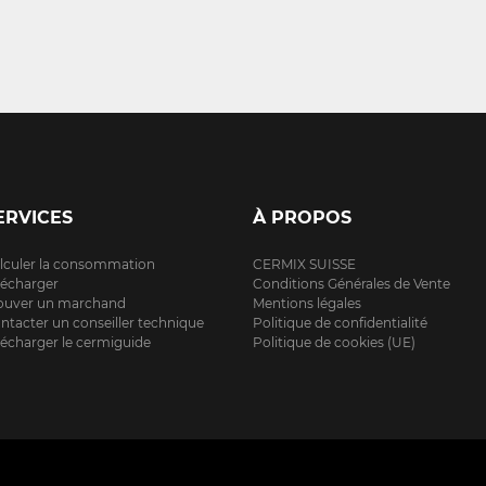
ERVICES
À PROPOS
lculer la consommation
CERMIX SUISSE
lécharger
Conditions Générales de Vente
ouver un marchand
Mentions légales
ntacter un conseiller technique
Politique de confidentialité
lécharger le cermiguide
Politique de cookies (UE)