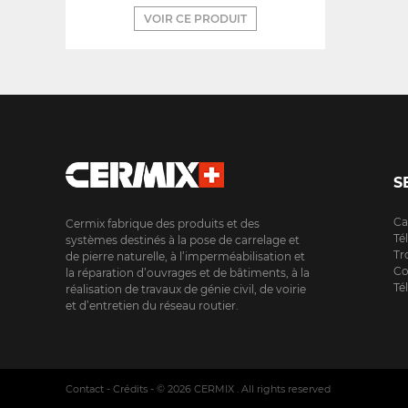
VOIR CE PRODUIT
S
Ca
Cermix fabrique des produits et des
Té
systèmes destinés à la pose de carrelage et
Tr
de pierre naturelle, à l’imperméabilisation et
Co
la réparation d’ouvrages et de bâtiments, à la
Té
réalisation de travaux de génie civil, de voirie
et d’entretien du réseau routier.
Contact
Crédits
© 2026 CERMIX . All rights reserved