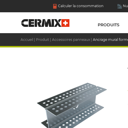
Calculer la consommation
Nu
PRODUITS
Accueil
|
Produit
|
Accessoires panneaux
|
Ancrage mural forme