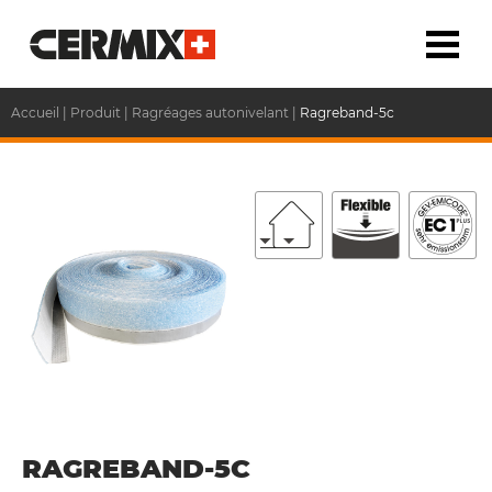
Accueil
|
Produit
|
Ragréages autonivelant
|
Ragreband-5c
RAGREBAND-5C