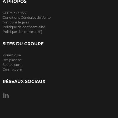
À PROPOS
CERMIX SUISSE
Conditions Générales de Vente
Mentions légales
Politique de confidentialité
Politique de cookies (UE)
SITES DU GROUPE
Koramic.be
Resiplast.be
Spetec.com
Cermix.com
RÉSEAUX SOCIAUX