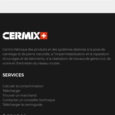
Cermix fabrique des produits et des systèmes destinés à la pose de
carrelage et de pierre naturelle, à l’imperméabilisation et la réparation
d’ouvrages et de bâtiments, à la réalisation de travaux de génie civil, de
voirie et d’entretien du réseau routier.
SERVICES
Calculer la consommation
Télécharger
Trouver un marchand
Contacter un conseiller technique
Télécharger le cermiguide