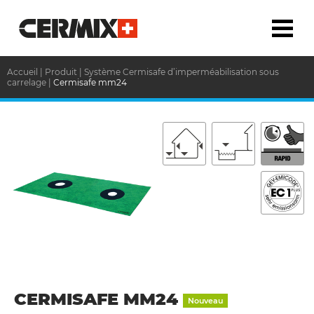
Accueil
|
Produit
|
Système Cermisafe d’imperméabilisation sous
carrelage
|
Cermisafe mm24
CERMISAFE MM24
Nouveau