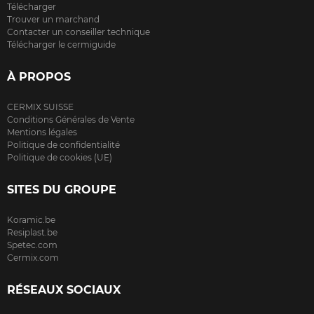
Télécharger
Trouver un marchand
Contacter un conseiller technique
Télécharger le cermiguide
À PROPOS
CERMIX SUISSE
Conditions Générales de Vente
Mentions légales
Politique de confidentialité
Politique de cookies (UE)
SITES DU GROUPE
Koramic.be
Resiplast.be
Spetec.com
Cermix.com
RÉSEAUX SOCIAUX