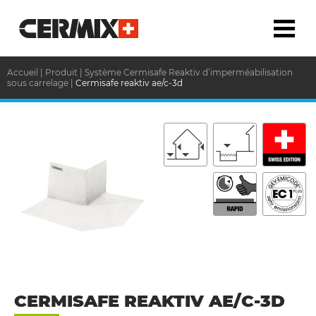
Accueil
|
Produit
|
Système Cermisafe Reaktiv d’imperméabilisation
sous carrelage
|
Cermisafe reaktiv ae/c-3d
CERMISAFE REAKTIV AE/C-3D